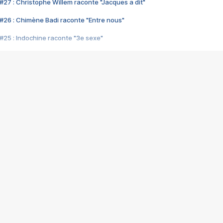
#27 : Christophe Willem raconte "Jacques a dit"
#26 : Chimène Badi raconte "Entre nous"
#25 : Indochine raconte "3e sexe"
#24 : Zaho raconte "C'est chelou"
#23 : Patrick Bruel raconte "Au café des délices"
#22 : Kyo raconte "Le chemin"
#21 : Nolwenn Leroy raconte "Cassé"
#20 : Patrick Hernandez raconte "Born to be alive"
#19 : Lorie raconte "Près de moi"
#18 : Michael Jones raconte "A nos actes manqués" (avec Jean-Jacque
#17 : Khaled raconte "Aïcha"
#16 : Corneille raconte "Parce qu'on vient de loin"
#15 : Indochine raconte "L'aventurier"