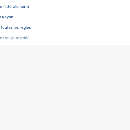
e (littéralement)
im Rayan
 toutes les règles
s les jeux vidéo
us choquant de Rockstar ? - Le scandale BULLY
e plus moche de Steam
du RÊVE tourne au CAUCHEMAR
pendant 8 heures
it… à tort
umiliés par un jeu vidéo
ire - Final Fantasy 8
ti un empire - Age of Empires