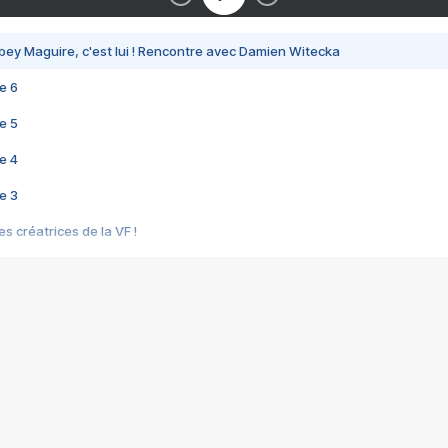
bey Maguire, c'est lui ! Rencontre avec Damien Witecka
e 6
e 5
e 4
e 3
s créatrices de la VF !
e 2
e 1
e Mektoub My Love arrive enfin ! Rencontre avec Shaïn Boumedine et Sal
i : après Toni en famille
elle réalise le bouleversant Dites lui que je l'aime
ais ! Rencontre autour de Vie privée de Rebecca Zlotowski