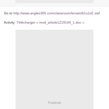
Go to
http://www.angles365.com/classroom/brown/b1u1d1.swf
Activity :
Télécharger « mod_article1219144_1.doc »
Publicité