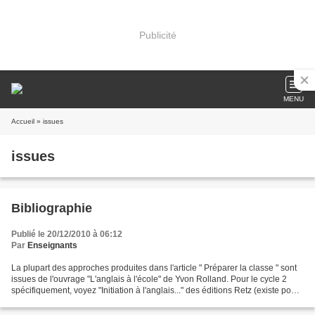
Publicité
MENU
Accueil
» issues
issues
Bibliographie
Publié le 20/12/2010 à 06:12
Par
Enseignants
La plupart des approches produites dans l'article " Préparer la classe " sont
issues de l'ouvrage "L'anglais à l'école" de Yvon Rolland. Pour le cycle 2
spécifiquement, voyez "Initiation à l'anglais..." des éditions Retz (existe pour
GS/CP et CP/CE1)....