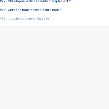
#27 : Christophe Willem raconte "Jacques a dit"
#26 : Chimène Badi raconte "Entre nous"
#25 : Indochine raconte "3e sexe"
#24 : Zaho raconte "C'est chelou"
#23 : Patrick Bruel raconte "Au café des délices"
#22 : Kyo raconte "Le chemin"
#21 : Nolwenn Leroy raconte "Cassé"
#20 : Patrick Hernandez raconte "Born to be alive"
#19 : Lorie raconte "Près de moi"
#18 : Michael Jones raconte "A nos actes manqués" (avec Jean-Jacque
#17 : Khaled raconte "Aïcha"
#16 : Corneille raconte "Parce qu'on vient de loin"
#15 : Indochine raconte "L'aventurier"