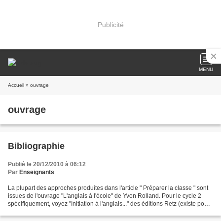
Publicité
MENU
Accueil
» ouvrage
ouvrage
Bibliographie
Publié le 20/12/2010 à 06:12
Par
Enseignants
La plupart des approches produites dans l'article " Préparer la classe " sont
issues de l'ouvrage "L'anglais à l'école" de Yvon Rolland. Pour le cycle 2
spécifiquement, voyez "Initiation à l'anglais..." des éditions Retz (existe pour
GS/CP et CP/CE1)....