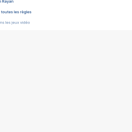
im Rayan
 toutes les règles
s les jeux vidéo
us choquant de Rockstar ? - Le scandale BULLY
e plus moche de Steam
du RÊVE tourne au CAUCHEMAR
pendant 8 heures
it… à tort
umiliés par un jeu vidéo
ire - Final Fantasy 8
ti un empire - Age of Empires
story DOFUS
tard, il crée l'un des pires jeux de tous les temps, MindsEye.